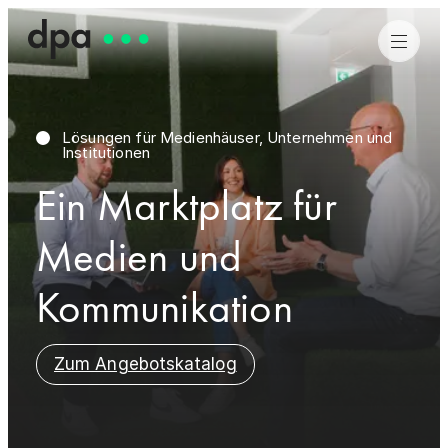
Lösungen für Medienhäuser, Unternehmen und
Institutionen
Ein Marktplatz für
Medien und
Mehr Infos
Mehr Infos
Mehr über uns
Mehr über uns
Kommunikation
Zum Angebotskatalog