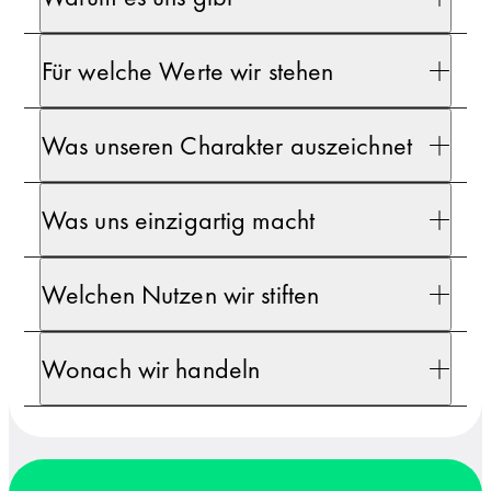
Nachhaltigkeitsbericht 2023
Wegweiser KI: KI-Tipps für Redaktionen
#UseTheNews-Studie zu Social Media Content Crea
2023
2025
2022
Für welche Werte wir stehen
Nachhaltigkeitsbericht 2022
#UseTheNews-Whitepaper zum Jahr der Nachricht: 
#UseTheNews-Studie zur Nachrichtenkompetenz J
Was unseren Charakter auszeichnet
2022
2024
2021
Was uns einzigartig macht
Mehr laden
Welchen Nutzen wir stiften
Wonach wir handeln