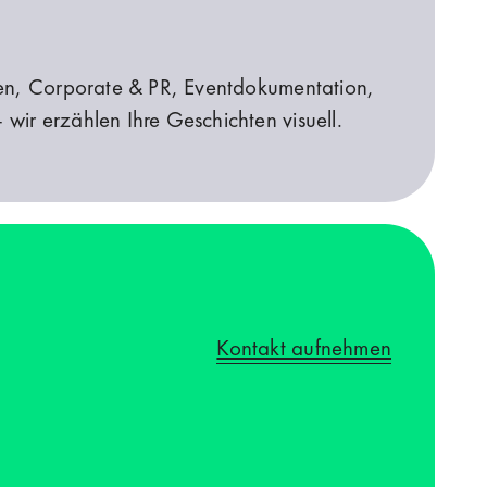
en, Corporate & PR, Eventdokumentation,
ir erzählen Ihre Geschichten visuell.
 zusammen und bieten eine vielseitige Sammlung von Bi
rategie​ in relevanten Content – von der Themenfindun
 ein zentraler ​Baustein in jeder Content-Strategie. Si
r Gespräche von ​Interview bis Talkrunde, Social-Media
Kontakt aufnehmen
uell, audiovisuell)
d Audio- und ​Videoaufnahmen möglich: für Corporate P