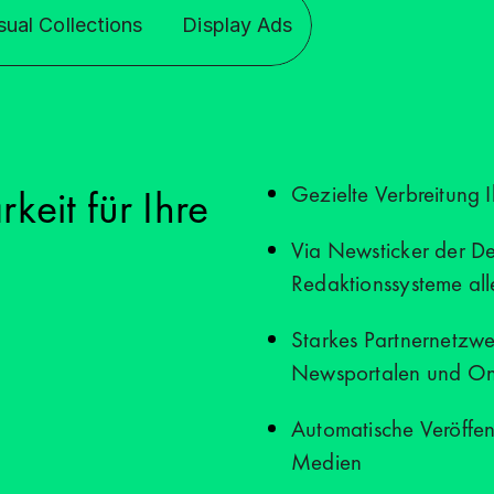
Mieten Sie unsere Studios inklu
sual Collections
Display Ads
Gezielte Verbreitung I
keit für Ihre
Via Newsticker der De
Redaktionssysteme al
Starkes Partnernetzw
Newsportalen und O
Automatische Veröffent
Medien