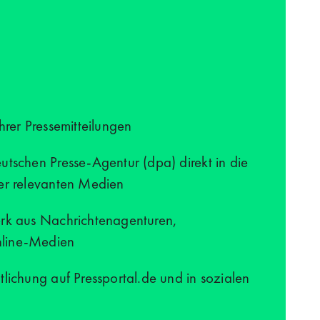
sive Personal ​für einen halben oder ganzen Tag ​– wir 
hrer Pressemitteilungen
utschen Presse-Agentur (dpa) direkt in die
ler relevanten Medien
erk aus Nachrichtenagenturen,
nline-Medien
lichung auf Pressportal.de und in sozialen